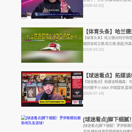
上场了！,C罗,利雅得胜利,足
[2026-02-02]
本站提供最全的篮球视频足球视
【体育头条】哈兰德对阿尔特塔
城回击哈兰德,哈兰德,英超,阿
[2026-03-22]
播放。本站提供最全的篮球视频
【球迷看点】拓媒谈杨瀚森：
仍问题不小,NBA,中国篮球,篮球
[2026-07-18]
频在线播放。本站提供最全的篮
[球迷看点]脚下细腻！罗伊斯脚
足球,精彩体育剪辑视频在线播