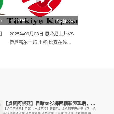
2025-09-03
50
播放量:2347
月
2025年09月03日 恩泽尼士邦VS
伊尼高尔士邦 土杯[比赛在线观
看]
【点赞阿根廷】目睹39岁梅西精彩表现后，金毛狮王巴尔德拉马：
【点赞阿根廷】目睹39岁梅西精彩表现后，金毛狮王巴尔德拉马：把