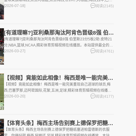
金球奖颁给梅西,点赞阿根廷,点赞梅西,世界杯,阿根廷,梅西,西甲,巴塞
[2026-07-18]
罗那,足球,Z原创,哥伦比亚,精彩体育剪辑视频在线播放。本站提供最
阅读(2145)
全的篮球视频足球视频,集锦,录像。
[有道理嘛?]亚利桑那淘汰阿肯色晋级8强 伯里斯23分5板2
[有道理嘛?]亚利桑那淘汰阿肯色晋级8强 伯里斯23分5板2助 皮特21
分,NBA,篮球,NCAA,精彩体育剪辑视频在线播放。本站提供最全的篮
[2026-03-27]
球视频足球视频,集锦,录像。
阅读(4761)
【视频】竟能如此相像！梅西是唯一能完美重现自己进球的球员
【视频】竟能如此相像！梅西是唯一能完美重现自己进球的球员,梅
西,巴塞罗那,迈阿密国际,花絮,五洲,足球,精彩体育剪辑视频在线播
[2026-03-20]
放。本站提供最全的篮球视频足球视频,集锦,录像。
阅读(4177)
【体育头条】梅西主场告别赛上德保罗把糖纸塞进帕雷德斯的衣服里
【体育头条】梅西主场告别赛上德保罗把糖纸塞进帕雷德斯的衣服
里，你俩好甜,梅西,阿根廷,足球,精彩体育剪辑视频在线播放。本站提