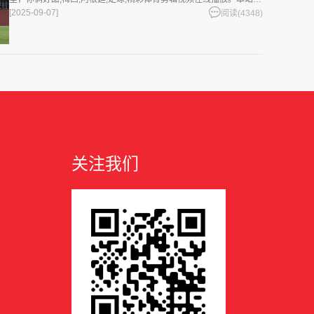
[2025-09-07]
供最全的篮球视频足球视频,集锦,录像。
阅读(4348)
关注我们