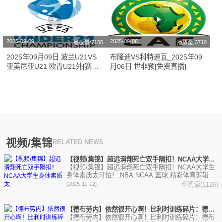
2025-09-09
2025-09-06
播放量:7150
播放量:3710
2025年09月09日 波兰U21VS
布隆迪VS科特迪瓦_2025年09
亚美尼亚U21 欧青U21外[赛事
月06日 世非预[免费直播]
高清直播]
视频/集锦
RELATED NEWS
【视频/集锦】超远滑翔死亡双手隔扣！NCAA大学生身体素质太
【视频/集锦】超远滑翔死亡双手隔扣！NCAA大学生
身体素质太可怕！,NBA,NCAA,篮球,精彩体育剪辑视
频在线播放。本站提供最全的篮球视频足球视频,集
阅读(1126)
[2025-11-12]
锦,录像。
【德布劳内】依然很开心啊！比利时训练碎片：德布劳内多库片段！
【德布劳内】依然很开心啊！比利时训练碎片：德布