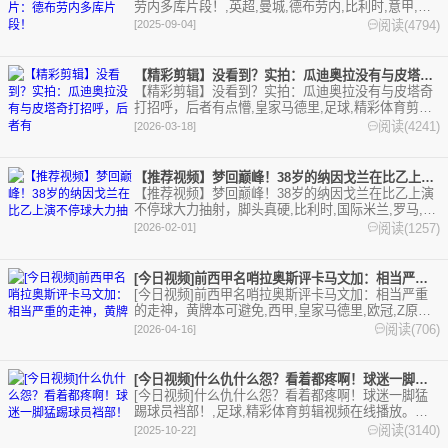
劳内多库片段！,英超,曼城,德布劳内,比利时,意甲,那
不勒斯,足球,精彩体育剪辑视频在线播放。本站提供
阅读(4794)
[2025-09-04]
最全的篮球视频足球视频,集锦,录像。
【精彩剪辑】没看到？实拍：瓜迪奥拉没有与皮塔奇打招呼，后者有
【精彩剪辑】没看到？实拍：瓜迪奥拉没有与皮塔奇
打招呼，后者有点懵,皇家马德里,足球,精彩体育剪辑
视频在线播放。本站提供最全的篮球视频足球视频,集
阅读(4241)
[2026-03-18]
锦,录像。
【推荐视频】梦回巅峰！38岁的纳因戈兰在比乙上演不停球大力抽
【推荐视频】梦回巅峰！38岁的纳因戈兰在比乙上演
不停球大力抽射，脚头真硬,比利时,国际米兰,罗马,足
球,精彩体育剪辑视频在线播放。本站提供最全的篮球
阅读(1257)
[2026-02-01]
视频足球视频,集锦,录像。
[今日视频]前西甲名哨拉奥斯评卡马文加：相当严重的走神，黄牌
[今日视频]前西甲名哨拉奥斯评卡马文加：相当严重
的走神，黄牌本可避免,西甲,皇家马德里,欧冠,Z原创,
足球,精彩体育剪辑视频在线播放。本站提供最全的篮
阅读(706)
[2026-04-16]
球视频足球视频,集锦,录像。
[今日视频]什么仇什么怨？看着都疼啊！球迷一脚猛踢球员裆部！
[今日视频]什么仇什么怨？看着都疼啊！球迷一脚猛
踢球员裆部！,足球,精彩体育剪辑视频在线播放。本
站提供最全的篮球视频足球视频,集锦,录像。
阅读(3140)
[2025-10-22]