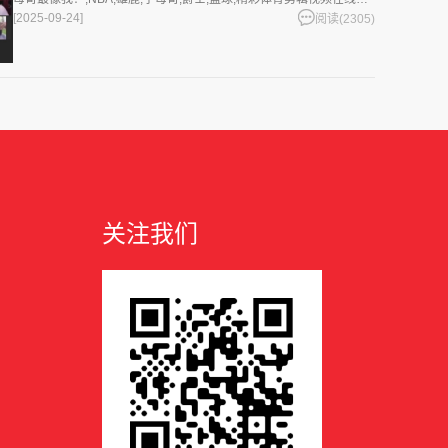
[2025-09-24]
放。本站提供最全的篮球视频足球视频,集锦,录像。
阅读(2305)
关注我们