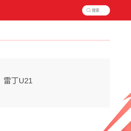

雷丁U21