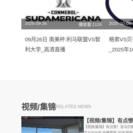
2025-09-26
2025-10-04
播放量:1124
09月26日 南美杯:利马联盟VS智
格索VS
利大学_高清直播
_2025
高清直播
视频/集锦
RELATED NEWS
【视频/集锦】有点惨！亚马尔