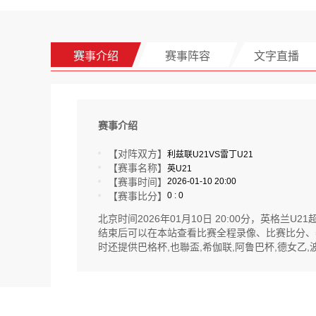
赛事介绍
赛事阵容
文字直播
赛事介绍
【对阵双方】
利兹联U21VS雷丁U21
【赛事名称】
英U21
【赛事时间】
2026-01-10 20:00
【赛事比分】
0 : 0
北京时间2026年01月10日 20:00分，英格
结束后可以在本站查看比赛全程录像、比赛比分、
时还提供巴格杯,也聯盃,希伽联,阿鲁巴杯,德女乙,波