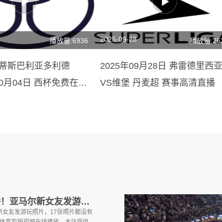
2025-09-28
播放量:6936
播放量:26
贝蒂斯巴利亚多利德
2025年09月28日 弗雷德里西
年10月04日 西杯免费在线
VS维堡 丹麦超 赛事高清直播
【视频/集锦】有点惨！亚马尔新女友发游玩照片，17张照片都没
新女友发游玩照片，17张照片都没有