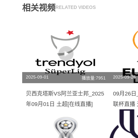
相关视频
RELATED VIDEOS
2025-09-01
2025-09-26
播放量:7951
贝西克塔斯VS阿兰亚士邦_2025
09月26
年09月01日 土超[在线直播]
联杯直播