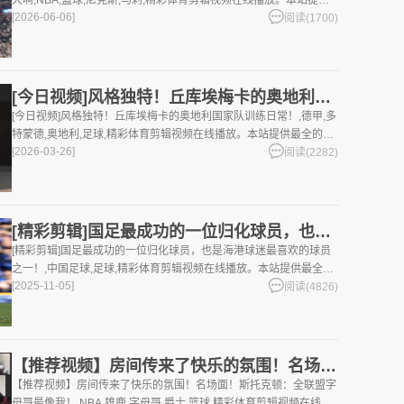
大啊,NBA,篮球,尼克斯,马刺,精彩体育剪辑视频在线播放。本站提供
[2026-06-06]
最全的篮球视频足球视频,集锦,录像。
阅读(1700)
[今日视频]风格独特！丘库埃梅卡的奥地利国家队训练日常！
[今日视频]风格独特！丘库埃梅卡的奥地利国家队训练日常！,德甲,多
特蒙德,奥地利,足球,精彩体育剪辑视频在线播放。本站提供最全的篮
[2026-03-26]
球视频足球视频,集锦,录像。
阅读(2282)
[精彩剪辑]国足最成功的一位归化球员，也是海港球迷最喜欢的球
[精彩剪辑]国足最成功的一位归化球员，也是海港球迷最喜欢的球员
之一！,中国足球,足球,精彩体育剪辑视频在线播放。本站提供最全的
[2025-11-05]
篮球视频足球视频,集锦,录像。
阅读(4826)
【推荐视频】房间传来了快乐的氛围！名场面！斯托克顿：全联盟字
【推荐视频】房间传来了快乐的氛围！名场面！斯托克顿：全联盟字
母哥最像我！,NBA,雄鹿,字母哥,爵士,篮球,精彩体育剪辑视频在线播