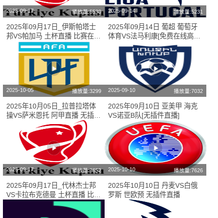
2025-09-17
2025-09-14
播放量:5530
播放量:5231
2025年09月17日_伊斯帕塔士
2025年09月14日 葡超 葡萄牙
邦VS帕加马 土杯直播 比赛在线
体育VS法马利康[免费在线高清
观看
直播]
2025-10-05
2025-09-10
播放量:3299
播放量:7032
2025年10月05日_拉普拉塔体
2025年09月10日 亚美甲 海克
操VS萨米恩托 阿甲直播 无插件
VS诺亚B队[无插件直播]
直播
2025-09-17
2025-10-10
播放量:3652
播放量:7626
2025年09月17日_代林杰士邦
2025年10月10日 丹麦VS白俄
VS卡拉布克德曼 土杯直播 比赛
罗斯 世欧预 无插件直播
直播