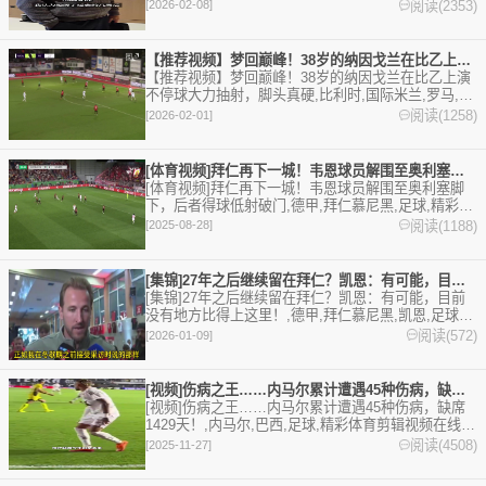
视频在线播放。本站提供最全的篮球视频足球视频,集
阅读(2353)
[2026-02-08]
锦,录像。
【推荐视频】梦回巅峰！38岁的纳因戈兰在比乙上演不停球大力抽
【推荐视频】梦回巅峰！38岁的纳因戈兰在比乙上演
不停球大力抽射，脚头真硬,比利时,国际米兰,罗马,足
球,精彩体育剪辑视频在线播放。本站提供最全的篮球
阅读(1258)
[2026-02-01]
视频足球视频,集锦,录像。
[体育视频]拜仁再下一城！韦恩球员解围至奥利塞脚下，后者得球
[体育视频]拜仁再下一城！韦恩球员解围至奥利塞脚
下，后者得球低射破门,德甲,拜仁慕尼黑,足球,精彩体
育剪辑视频在线播放。本站提供最全的篮球视频足球
阅读(1188)
[2025-08-28]
视频,集锦,录像。
[集锦]27年之后继续留在拜仁？凯恩：有可能，目前没有地方比
[集锦]27年之后继续留在拜仁？凯恩：有可能，目前
没有地方比得上这里！,德甲,拜仁慕尼黑,凯恩,足球,
精彩体育剪辑视频在线播放。本站提供最全的篮球视
阅读(572)
[2026-01-09]
频足球视频,集锦,录像。
[视频]伤病之王……内马尔累计遭遇45种伤病，缺席1429天
[视频]伤病之王……内马尔累计遭遇45种伤病，缺席
1429天！,内马尔,巴西,足球,精彩体育剪辑视频在线播
放。本站提供最全的篮球视频足球视频,集锦,录像。
阅读(4508)
[2025-11-27]