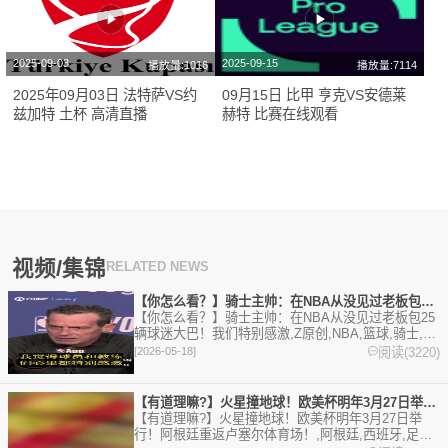
2025-09-03
2025-09-15
播放量:1016
播放量:7114
2025年09月03日 法特萨VS约
09月15日 比甲 亨克VS安德莱
兹加特 土杯 高清直播
赫特 比赛在线观看
视频/集锦
RELATED NEWS
【你怎么看？】骑士主帅：在NBA从没见过老板包25辆球迷大巴
【你怎么看？】骑士主帅：在NBA从没见过老板包25
辆球迷大巴！我们特别感激,Z原创,NBA,篮球,骑士,精
彩体育剪辑视频在线播放。本站提供最全的篮球视频
阅读(3220)
[2026-05-18]
足球视频,集锦,录像。
【有道理嘛?】火星撞地球！欧美杯明年3月27日举行！阿根廷重
【有道理嘛?】火星撞地球！欧美杯明年3月27日举
行！阿根廷重返卢塞尔体育场！,阿根廷,西班牙,足球,