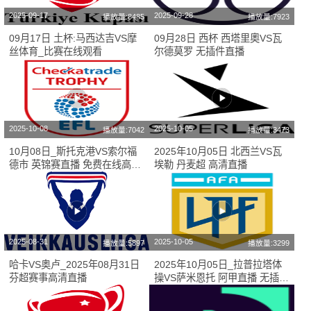
2025-09-17
2025-09-28
播放量:8485
播放量:7923
09月17日 土杯:马西达吉VS摩
09月28日 西杯 西塔里奧VS瓦
丝体育_比赛在线观看
尔德莫罗 无插件直播
2025-10-08
2025-10-05
播放量:7042
播放量:3473
10月08日_斯托克港VS索尔福
2025年10月05日 北西兰VS瓦
德市 英锦赛直播 免费在线高清
埃勒 丹麦超 高清直播
直播
2025-08-31
2025-10-05
播放量:5897
播放量:3299
哈卡VS奥卢_2025年08月31日
2025年10月05日_拉普拉塔体
芬超赛事高清直播
操VS萨米恩托 阿甲直播 无插件
直播