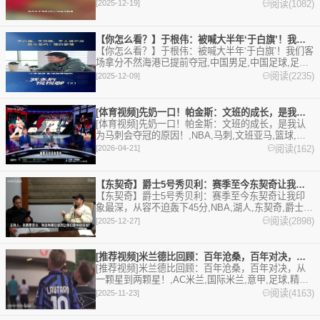
精彩体育剪辑视频在线播放。本站提供最全的篮球视
阅读(1082)
[2025-12-19]
频足球视频,集锦,录像。
【你怎么看？】于根伟：被喊大半年‘于白旗’！我们客场拿分不然
【你怎么看？】于根伟：被喊大半年‘于白旗’！我们客
场拿分不然海港已提前夺冠,中国男足,中国足球,足球,
精彩体育剪辑视频在线播放。本站提供最全的篮球视
阅读(2235)
[2025-12-09]
频足球视频,集锦,录像。
[体育视频]先奶一口！帕金斯：文班的成长，是我认为马刺会夺冠
[体育视频]先奶一口！帕金斯：文班的成长，是我认
为马刺会夺冠的原因！,NBA,马刺,文班亚马,篮球,精
彩体育剪辑视频在线播放。本站提供最全的篮球视频
阅读(162)
[2026-04-21]
足球视频,集锦,录像。
【东契奇】爵士5号秀贝利：赛季至今东契奇让我印象最深，从容不
【东契奇】爵士5号秀贝利：赛季至今东契奇让我印
象最深，从容不迫轰下45分,NBA,湖人,东契奇,爵士,
篮球,精彩体育剪辑视频在线播放。本站提供最全的篮
阅读(2898)
[2025-12-27]
球视频足球视频,集锦,录像。
[推荐视频]米兰德比回顾：百年沧桑，百年对决，从一颗星到两颗
[推荐视频]米兰德比回顾：百年沧桑，百年对决，从
一颗星到两颗星！,AC米兰,国际米兰,意甲,足球,精彩
体育剪辑视频在线播放。本站提供最全的篮球视频足
阅读(4163)
[2025-11-23]
球视频,集锦,录像。