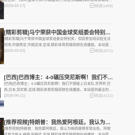
应过来！,NBA,篮球,CBA,中国篮球,开拓者,杨瀚森,精彩体育剪辑视频
[2026-03-17]
在线播放。本站提供最全的篮球视频足球视频,集锦,录像。
阅读(1458)
[精彩剪辑]马宁荣获中国金球奖组委会特别奖，但因参加培训班无
[精彩剪辑]马宁荣获中国金球奖组委会特别奖，但因参加培训班无法
到场,中国男足,中国足球,足球,精彩体育剪辑视频在线播放。本站提供
[2026-03-02]
最全的篮球视频足球视频,集锦,录像。
阅读(3572)
[巴西]巴西博主：4-0碾压突尼斯啊！我们不想碰上日本队
[巴西]巴西博主：4-0碾压突尼斯啊！我们不想碰上日本队,世界杯,巴
西,日本,突尼斯,足球,精彩体育剪辑视频在线播放。本站提供最全的篮
[2026-06-21]
球视频足球视频,集锦,录像。
阅读(4132)
[推荐视频]特朗普：我热爱阿根廷，我认为梅西做得非常出色，阿
[推荐视频]特朗普：我热爱阿根廷，我认为梅西做得非常出色，阿根
廷再次伟大,梅西,阿根廷,足球,精彩体育剪辑视频在线播放。本站提供