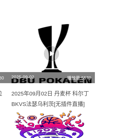
2025-09-02
80
播放量:5570
拉
2025年09月02日 丹麦杯 科尔丁
BKVS法瑟乌利茨[无插件直播]