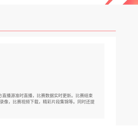
同步官方直播源准时直播，比赛数据实时更新。比赛结束
录像，比赛视频下载，精彩片段集锦等。同时还提