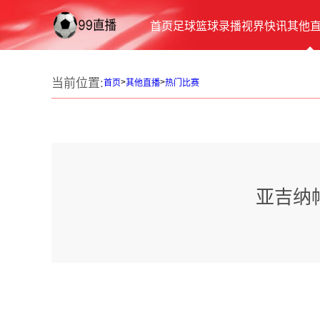
首页
足球
篮球
录播
视界
快讯
其他
当前位置:
>
>
首页
其他直播
热门比赛
亚吉纳