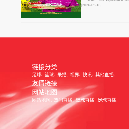
[2026-05-18]
球视频足球视频,集锦,录像。
链接分类
足球
篮球
录播
视界
快讯
其他直播
友情链接
网站地图
网站地图
热门直播
篮球直播
足球直播