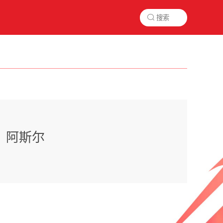

阿斯尔