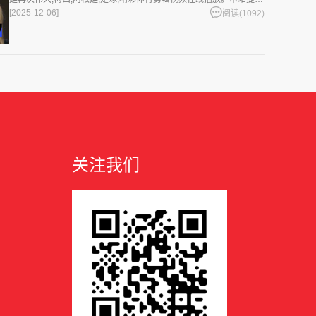
[2025-12-06]
最全的篮球视频足球视频,集锦,录像。
阅读(1092)
关注我们