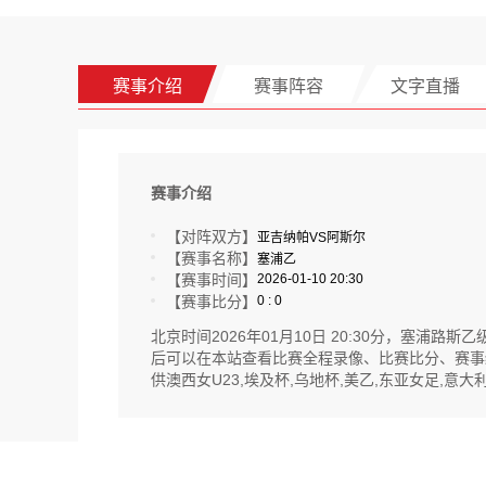
赛事介绍
赛事阵容
文字直播
赛事介绍
【对阵双方】
亚吉纳帕VS阿斯尔
【赛事名称】
塞浦乙
【赛事时间】
2026-01-10 20:30
【赛事比分】
0 : 0
北京时间2026年01月10日 20:30分，塞
后可以在本站查看比赛全程录像、比赛比分、赛事
供澳西女U23,埃及杯,乌地杯,美乙,东亚女足,意大