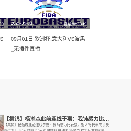
2025-09-01
59
播放量:3849
S
09月01日 欧洲杯:意大利VS波黑
_无插件直播
【集锦】杨瀚森此前连线于嘉：我钝感力比较强，别人骂我半天才反
【集锦】杨瀚森此前连线于嘉：我钝感力比较强，别人骂我半天才反