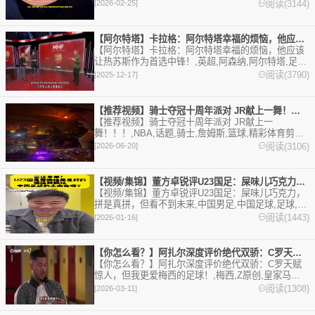
花絮,五洲,足球,精彩体育剪辑视频在线播放。本站提
阅读(3144)
[2026-02-25]
供最全的篮球视频足球视频,集锦,录像。
【阿尔特塔】卡拉格：阿尔特塔幸福的烦恼，他应该让热苏斯作为首
【阿尔特塔】卡拉格：阿尔特塔幸福的烦恼，他应该
让热苏斯作为首选中锋！,英超,阿森纳,阿尔特塔,足
球,精彩体育剪辑视频在线播放。本站提供最全的篮球
阅读(3790)
[2025-12-17]
视频足球视频,集锦,录像。
【推荐视频】骑士夺冠十周年派对 JR献上一舞！！！
【推荐视频】骑士夺冠十周年派对 JR献上一
舞！！！,NBA,话题,骑士,詹姆斯,篮球,精彩体育剪辑
视频在线播放。本站提供最全的篮球视频足球视频,集
阅读(3106)
[2026-06-20]
锦,录像。
【视频/集锦】董方卓锐评U23国足：屎味儿巧克力，拼是真拼，
【视频/集锦】董方卓锐评U23国足：屎味儿巧克力，
拼是真拼，但看不到未来,中国男足,中国足球,足球,精
彩体育剪辑视频在线播放。本站提供最全的篮球视频
阅读(1443)
[2026-01-16]
足球视频,集锦,录像。
【你怎么看？】阿扎尔深度评价绝代双骄：C罗天赋惊人，但我更爱
【你怎么看？】阿扎尔深度评价绝代双骄：C罗天赋
惊人，但我更爱梅西的足球！,梅西,Z原创,皇家马德
里,巴塞罗那,足球,精彩体育剪辑视频在线播放。本站
阅读(1308)
[2026-03-11]
提供最全的篮球视频足球视频,集锦,录像。