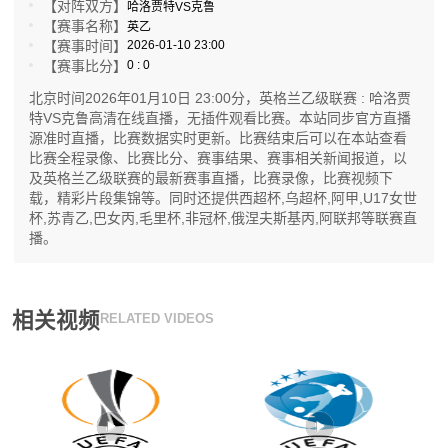
【对阵双方】
哈洛贾特VS克鲁
【赛事名称】
英乙
【赛事时间】
2026-01-10 23:00
【赛事比分】
0 : 0
北京时间2026年01月10日 23:00分，英格兰乙级联赛 : 哈洛贾
特VS克鲁高清在线直播，无插件观看比赛。本站同步官方直播
源准时直播，比赛数据实时更新。比赛结束后可以在本站查看
比赛全程录像、比赛比分、赛事结果、赛事相关新闻报道，以
及英格兰乙级联赛的最新赛事直播，比赛录像，比赛视频下
载，精彩片段集锦等。同时还提供西超杯,乌超杯,阿甲,U17女世
杯,苏青乙,巴女丙,毛里杯,非冠杯,俄涅夫斯基丙,阿联邦等联赛直
播。
相关视频
RELATED VIDEOS