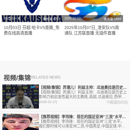
2025-10-03
2025-10-07
播放量:8211
播放量:1944
10月03日 芬超:哈卡VS查路_免
2025年10月07日_淮安队VS南
费在线高清直播
通队 江苏联直播 无插件直播
视频/集锦
RELATED NEWS
【视频/集锦】弄潮儿！利兹主帅：瓜迪奥拉是历史上影响力和启发
【视频/集锦】弄潮儿！利兹主帅：瓜迪奥拉是历史上
影响力和启发性最大的主教练,英超,瓜迪奥拉,西甲,德
甲,曼城,利兹联,足球,Z原创,精彩体育剪辑视频在线播
阅读(5033)
[2026-02-27]
放。本站提供最全的篮球视频足球视频,集锦,录像。
【推荐视频】李玮锋：现在的国足亚洲“三流”水平，我们那时候可
【推荐视频】李玮锋：现在的国足亚洲“三流”水平，
我们那时候可以排亚洲二流,中国男足,中国足球,中超,