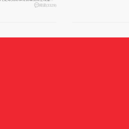
球视频,集锦,录像。
阅读(3329)