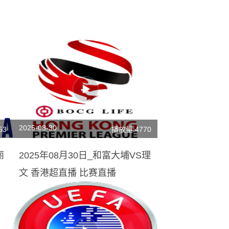
2025-08-30
53
播放量:4770
丽
2025年08月30日_和富大埔VS理
文 香港超直播 比赛直播