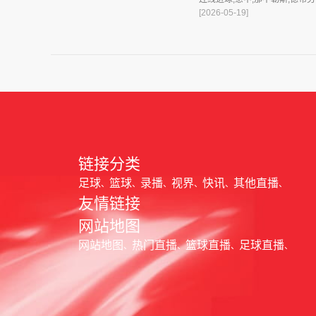
[2026-05-19]
放。本站提供最全的篮球视频足
链接分类
足球
篮球
录播
视界
快讯
其他直播
友情链接
网站地图
网站地图
热门直播
篮球直播
足球直播