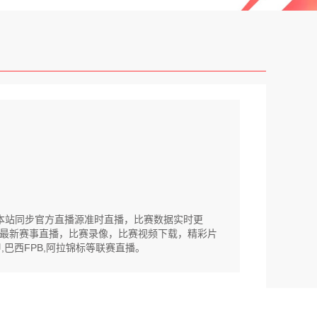
比赛。本站同步官方直播源准时直播，比赛数据实时更
最新赛事直播，比赛录像，比赛视频下载，精彩片
甲,巴西FPB,阿拉锦标等联赛直播。