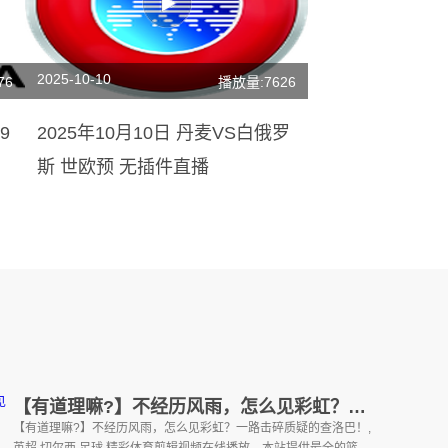
2025-10-10
76
播放量:7626
9
2025年10月10日 丹麦VS白俄罗
斯 世欧预 无插件直播
【有道理嘛?】不经历风雨，怎么见彩虹？一路击碎质疑的查洛巴！
【有道理嘛?】不经历风雨，怎么见彩虹？一路击碎质疑的查洛巴！,