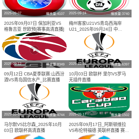
2025-09-07
2025-09-24
播放量:4107
播放量:3740
2025年09月07日 保加利亚VS
梅州客家U21VS青岛西海岸
格鲁吉亚 世欧预[赛事高清直播]
U21_2025年09月24日 中
U21[高清直播]
2025-09-12
2025-10-03
播放量:8349
播放量:6397
09月12日 CBA夏季联赛:山西汾
10月03日 欧联杯 里尔VS罗马
酒VS青岛国信水产_比赛直播
无插件直播
2025-10-03
2025-09-17
播放量:4744
播放量:1502
马尔默VS比尔森_2025年10月
2025年09月17日_阿斯顿维拉
03日 欧联杯高清直播
VS布伦特福德 英联杯直播 赛事
高清直播