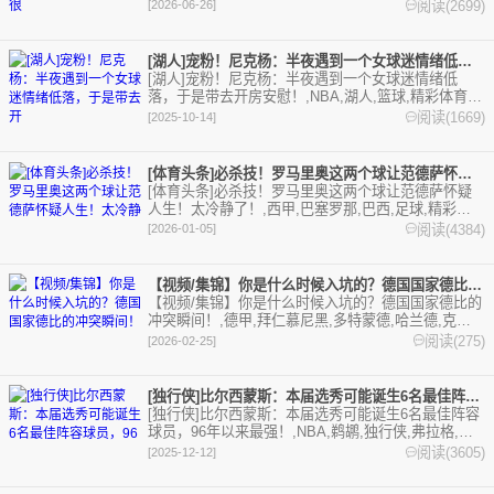
球,精彩体育剪辑视频在线播放。本站提供最全的篮球
阅读(2699)
[2026-06-26]
视频足球视频,集锦,录像。
[湖人]宠粉！尼克杨：半夜遇到一个女球迷情绪低落，于是带去开
[湖人]宠粉！尼克杨：半夜遇到一个女球迷情绪低
落，于是带去开房安慰！,NBA,湖人,篮球,精彩体育剪
辑视频在线播放。本站提供最全的篮球视频足球视频,
阅读(1669)
[2025-10-14]
集锦,录像。
[体育头条]必杀技！罗马里奥这两个球让范德萨怀疑人生！太冷静
[体育头条]必杀技！罗马里奥这两个球让范德萨怀疑
人生！太冷静了！,西甲,巴塞罗那,巴西,足球,精彩体
育剪辑视频在线播放。本站提供最全的篮球视频足球
阅读(4384)
[2026-01-05]
视频,集锦,录像。
【视频/集锦】你是什么时候入坑的？德国国家德比的冲突瞬间！
【视频/集锦】你是什么时候入坑的？德国国家德比的
冲突瞬间！,德甲,拜仁慕尼黑,多特蒙德,哈兰德,克洛
普,足球,精彩体育剪辑视频在线播放。本站提供最全
阅读(275)
[2026-02-25]
的篮球视频足球视频,集锦,录像。
[独行侠]比尔西蒙斯：本届选秀可能诞生6名最佳阵容球员，96
[独行侠]比尔西蒙斯：本届选秀可能诞生6名最佳阵容
球员，96年以来最强！,NBA,鹈鹕,独行侠,弗拉格,马
刺,黄蜂,76人,爵士,篮球,小牛,精彩体育剪辑视频在线
阅读(3605)
[2025-12-12]
播放。本站提供最全的篮球视频足球视频,集锦,录
像。