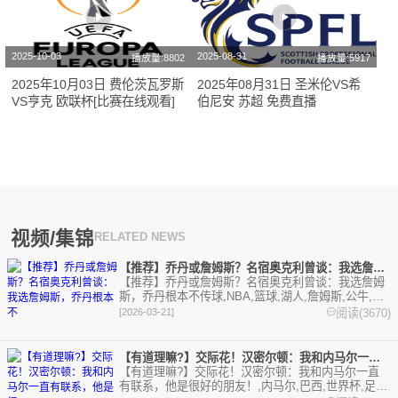
2025-10-03
2025-08-31
播放量:8802
播放量:5917
2025年10月03日 费伦茨瓦罗斯
2025年08月31日 圣米伦VS希
VS亨克 欧联杯[比赛在线观看]
伯尼安 苏超 免费直播
视频/集锦
RELATED NEWS
【推荐】乔丹或詹姆斯？名宿奥克利曾谈：我选詹姆斯，乔丹根本不
【推荐】乔丹或詹姆斯？名宿奥克利曾谈：我选詹姆
斯，乔丹根本不传球,NBA,篮球,湖人,詹姆斯,公牛,乔
丹,精彩体育剪辑视频在线播放。本站提供最全的篮球
阅读(3670)
[2026-03-21]
视频足球视频,集锦,录像。
【有道理嘛?】交际花！汉密尔顿：我和内马尔一直有联系，他是很
【有道理嘛?】交际花！汉密尔顿：我和内马尔一直
有联系，他是很好的朋友！,内马尔,巴西,世界杯,足