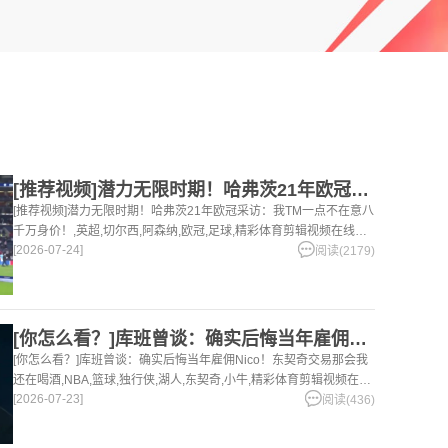
[推荐视频]潜力无限时期！哈弗茨21年欧冠采访：我TM一点不
[推荐视频]潜力无限时期！哈弗茨21年欧冠采访：我TM一点不在意八
千万身价！,英超,切尔西,阿森纳,欧冠,足球,精彩体育剪辑视频在线播
[2026-07-24]
放。本站提供最全的篮球视频足球视频,集锦,录像。
阅读(2179)
[你怎么看？]库班曾谈：确实后悔当年雇佣Nico！东契奇交易
[你怎么看？]库班曾谈：确实后悔当年雇佣Nico！东契奇交易那会我
还在喝酒,NBA,篮球,独行侠,湖人,东契奇,小牛,精彩体育剪辑视频在线
[2026-07-23]
播放。本站提供最全的篮球视频足球视频,集锦,录像。
阅读(436)