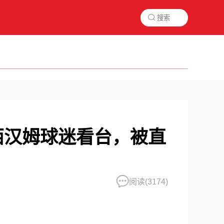

西汉姆球迷看台，被直
阅读(
3174)